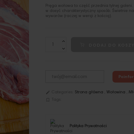
Pręga wołowa to część przednia tylnej goleni
w dosyć charakterystyczny sposób. Świetnie na
wywarów (raczej w wersji z kością).
DODAJ DO KOSZ
Poinfo
edit
Categories:
Strona główna
,
Wołowina
,
Mł
bookmark_border
Tags:
Polityka Prywatności