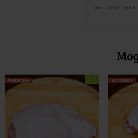
Cena za 100 g - 7,80 zł
Mog
Wyprzedane
Wyprzedane
Cena
Cena