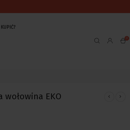
 KUPIĆ?
0
da wołowina EKO