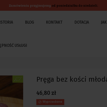
Zamówienia przyjmujemy
od poniedziałku do niedzieli.
ISTORIA
BLOG
KONTAKT
DOTACJA
JAK
ĘPNOŚĆ USŁUGI
Pręga bez kości mło
46,80 zł

Wyprzedane