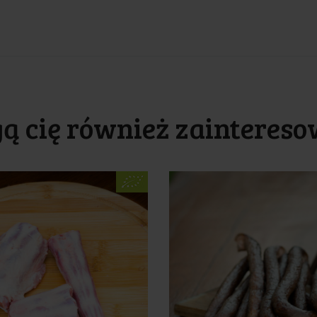
ą cię również zaintereso
Cena