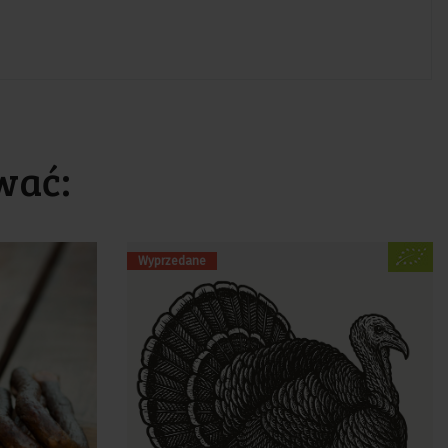
wać:
Wyprzedane
Cena