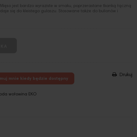
. Mięso jest bardzo wyraziste w smaku, poprzerastane tkanką łączną
daje się do kleistego gulaszu. Stosowane także do bulionów i
YKA
Drukuj
rmuj mnie kiedy będzie dostępny
oda wołowina EKO