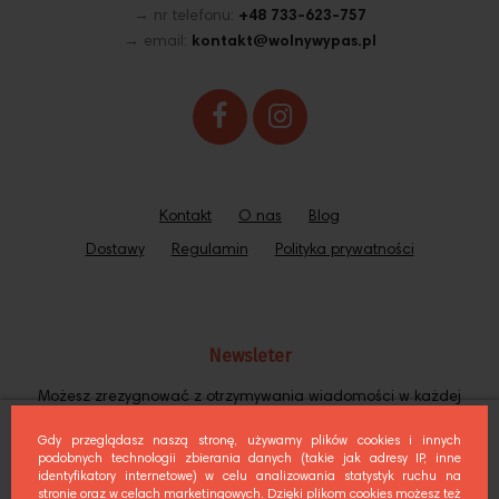
→ nr telefonu:
+48 733-623-757
→ email:
kontakt@wolnywypas.pl
Kontakt
O nas
Blog
Dostawy
Regulamin
Polityka prywatności
Newsleter
Możesz zrezygnować z otrzymywania wiadomości w każdej
chwili. Jak to zrobić? Instrukcję znajdziesz w naszej Polityce
Prywatności.
Gdy przeglądasz naszą stronę, używamy plików cookies i innych
podobnych technologii zbierania danych (takie jak adresy IP, inne
identyfikatory internetowe) w celu analizowania statystyk ruchu na
Subskrybuj
stronie oraz w celach marketingowych. Dzięki plikom cookies możesz też