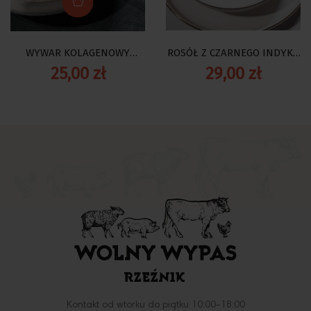
WYWAR KOLAGENOWY
ROSÓŁ Z CZARNEGO INDYKA
JAGNIĘCY 540 ML
EKO 540 ML
25,00 zł
29,00 zł
Kontakt od wtorku do piątku 10:00-18:00