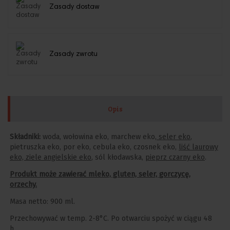
Zasady dostaw
Zasady zwrotu
Opis
Składniki:
woda, wołowina eko, marchew eko,
seler eko
,
pietruszka eko, por eko, cebula eko, czosnek eko,
liść laurowy
eko, ziele angielskie eko
, sól kłodawska,
pieprz czarny eko
.
Produkt może zawierać mleko, gluten, seler, gorczycę,
orzechy.
Masa netto: 900 ml.
Przechowywać w temp. 2-8°C. Po otwarciu spożyć w ciągu 48
h.