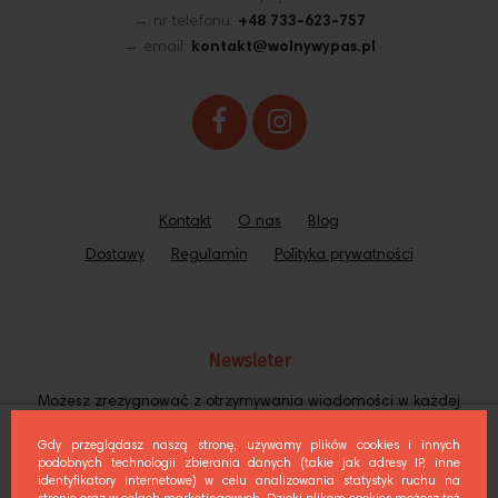
→ nr telefonu:
+48 733-623-757
→ email:
kontakt@wolnywypas.pl
Kontakt
O nas
Blog
Dostawy
Regulamin
Polityka prywatności
Newsleter
Możesz zrezygnować z otrzymywania wiadomości w każdej
chwili. Jak to zrobić? Instrukcję znajdziesz w naszej Polityce
Prywatności.
Gdy przeglądasz naszą stronę, używamy plików cookies i innych
podobnych technologii zbierania danych (takie jak adresy IP, inne
identyfikatory internetowe) w celu analizowania statystyk ruchu na