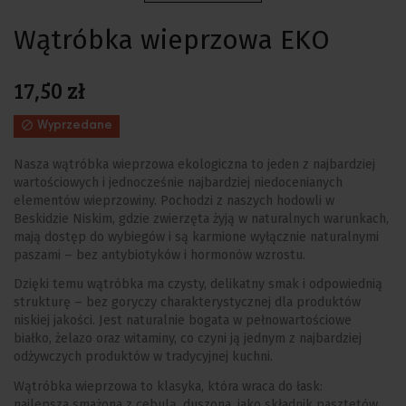
Wątróbka wieprzowa EKO
17,50 zł

Wyprzedane
Nasza wątróbka wieprzowa ekologiczna to jeden z najbardziej
wartościowych i jednocześnie najbardziej niedocenianych
elementów wieprzowiny. Pochodzi z naszych hodowli w
Beskidzie Niskim, gdzie zwierzęta żyją w naturalnych warunkach,
mają dostęp do wybiegów i są karmione wyłącznie naturalnymi
paszami – bez antybiotyków i hormonów wzrostu.
Dzięki temu wątróbka ma czysty, delikatny smak i odpowiednią
strukturę – bez goryczy charakterystycznej dla produktów
niskiej jakości. Jest naturalnie bogata w pełnowartościowe
białko, żelazo oraz witaminy, co czyni ją jednym z najbardziej
odżywczych produktów w tradycyjnej kuchni.
Wątróbka wieprzowa to klasyka, która wraca do łask:
najlepsza smażona z cebulą, duszona, jako składnik pasztetów